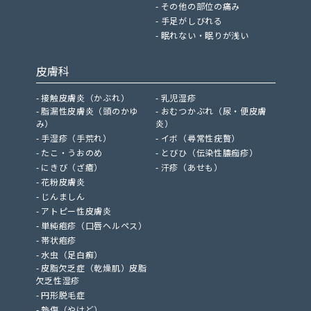
その他の部位の痛み
手足がしびれる
眠れない・眠りが浅い
皮膚科
接触皮膚炎（かぶれ）
乳児湿疹
脂漏性皮膚炎（頭のかゆ
おむつかぶれ（尿・便皮膚
み）
炎）
手湿疹（手荒れ）
イボ（尋常性疣贅）
たこ・うおのめ
とびひ（伝染性膿痂疹）
にきび（ざ瘡）
汗疹（あせも）
花粉皮膚炎
じんましん
アトピー性皮膚炎
単純疱疹（口唇ヘルペス）
帯状疱疹
水虫（足白癬）
皮脂欠乏症（乾燥肌）皮脂
欠乏性湿疹
円形脱毛症
熱傷（やけど）