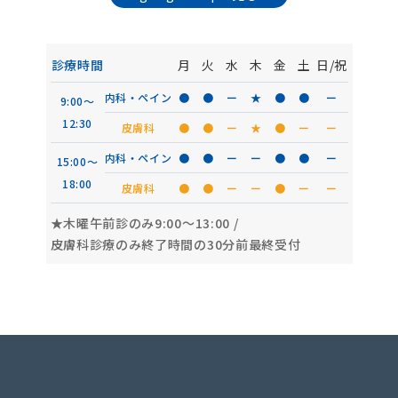
診療時間
月
火
水
木
金
土
日/祝
内科・ペイン
●
●
ー
★
●
●
ー
9:00〜
12:30
皮膚科
●
●
ー
★
●
ー
ー
内科・ペイン
●
●
ー
ー
●
●
ー
15:00〜
18:00
皮膚科
●
●
ー
ー
●
ー
ー
★木曜午前診のみ9:00〜13:00
/
皮膚科診療のみ終了時間の30分前最終受付