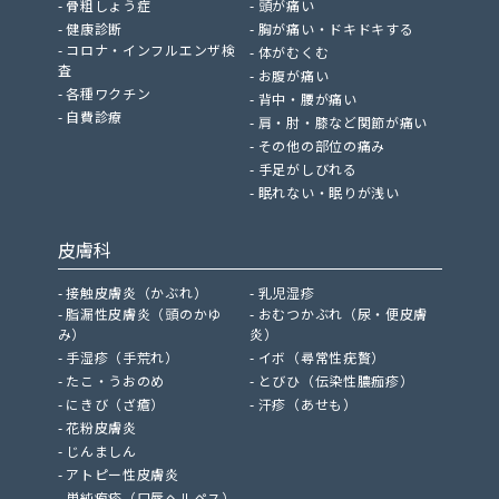
骨粗しょう症
頭が痛い
健康診断
胸が痛い・ドキドキする
コロナ・インフルエンザ検
体がむくむ
査
お腹が痛い
各種ワクチン
背中・腰が痛い
自費診療
肩・肘・膝など関節が痛い
その他の部位の痛み
手足がしびれる
眠れない・眠りが浅い
皮膚科
接触皮膚炎（かぶれ）
乳児湿疹
脂漏性皮膚炎（頭のかゆ
おむつかぶれ（尿・便皮膚
み）
炎）
手湿疹（手荒れ）
イボ（尋常性疣贅）
たこ・うおのめ
とびひ（伝染性膿痂疹）
にきび（ざ瘡）
汗疹（あせも）
花粉皮膚炎
じんましん
アトピー性皮膚炎
単純疱疹（口唇ヘルペス）