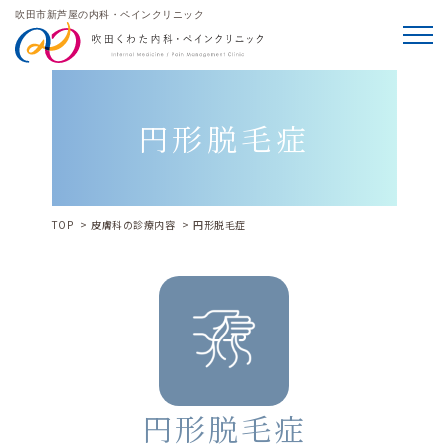
吹田市新芦屋の内科・ペインクリニック
メニ
円形脱毛症
TOP
皮膚科の診療内容
円形脱毛症
円形脱毛症