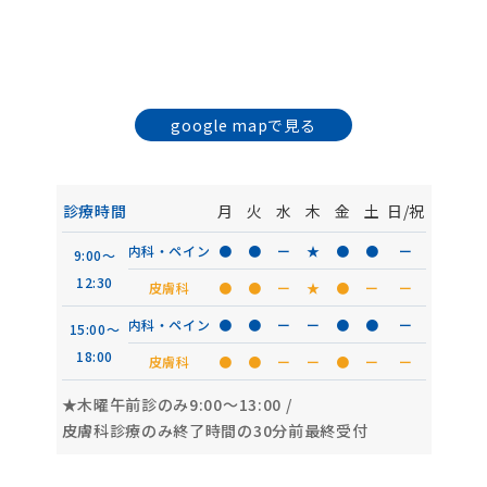
google mapで見る
診療時間
月
火
水
木
金
土
日/祝
内科・ペイン
●
●
ー
★
●
●
ー
9:00〜
12:30
皮膚科
●
●
ー
★
●
ー
ー
内科・ペイン
●
●
ー
ー
●
●
ー
15:00〜
18:00
皮膚科
●
●
ー
ー
●
ー
ー
★木曜午前診のみ9:00〜13:00
/
皮膚科診療のみ終了時間の30分前最終受付