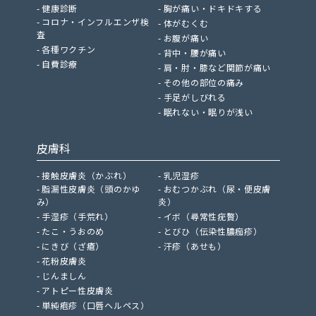
健康診断
胸が痛い・ドキドキする
コロナ・インフルエンザ検
体がむくむ
査
お腹が痛い
各種ワクチン
背中・腰が痛い
自費診療
肩・肘・膝など関節が痛い
その他の部位の痛み
手足がしびれる
眠れない・眠りが浅い
皮膚科
接触皮膚炎（かぶれ）
乳児湿疹
脂漏性皮膚炎（頭のかゆ
おむつかぶれ（尿・便皮膚
み）
炎）
手湿疹（手荒れ）
イボ（尋常性疣贅）
たこ・うおのめ
とびひ（伝染性膿痂疹）
にきび（ざ瘡）
汗疹（あせも）
花粉皮膚炎
じんましん
アトピー性皮膚炎
単純疱疹（口唇ヘルペス）