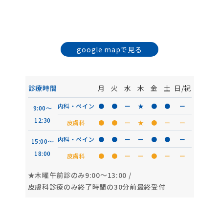
google mapで見る
診療時間
月
火
水
木
金
土
日/祝
内科・ペイン
●
●
ー
★
●
●
ー
9:00〜
12:30
皮膚科
●
●
ー
★
●
ー
ー
内科・ペイン
●
●
ー
ー
●
●
ー
15:00〜
18:00
皮膚科
●
●
ー
ー
●
ー
ー
★木曜午前診のみ9:00〜13:00
/
皮膚科診療のみ終了時間の30分前最終受付