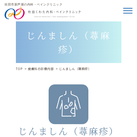
吹田市新芦屋の内科・ペインクリニック
メニ
じんましん（蕁麻
疹）
TOP
皮膚科の診療内容
じんましん（蕁麻疹）
じんましん（蕁麻疹）