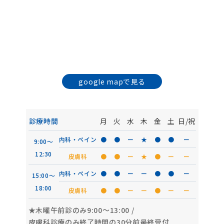
google mapで見る
診療時間
月
火
水
木
金
土
日/祝
内科・ペイン
●
●
ー
★
●
●
ー
9:00〜
12:30
皮膚科
●
●
ー
★
●
ー
ー
内科・ペイン
●
●
ー
ー
●
●
ー
15:00〜
18:00
皮膚科
●
●
ー
ー
●
ー
ー
★木曜午前診のみ9:00〜13:00
/
皮膚科診療のみ終了時間の30分前最終受付