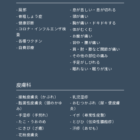
風邪
息が苦しい・息が切れる
骨粗しょう症
頭が痛い
健康診断
胸が痛い・ドキドキする
コロナ・インフルエンザ検
体がむくむ
査
お腹が痛い
各種ワクチン
背中・腰が痛い
自費診療
肩・肘・膝など関節が痛い
その他の部位の痛み
手足がしびれる
眠れない・眠りが浅い
皮膚科
接触皮膚炎（かぶれ）
乳児湿疹
脂漏性皮膚炎（頭のかゆ
おむつかぶれ（尿・便皮膚
み）
炎）
手湿疹（手荒れ）
イボ（尋常性疣贅）
たこ・うおのめ
とびひ（伝染性膿痂疹）
にきび（ざ瘡）
汗疹（あせも）
花粉皮膚炎