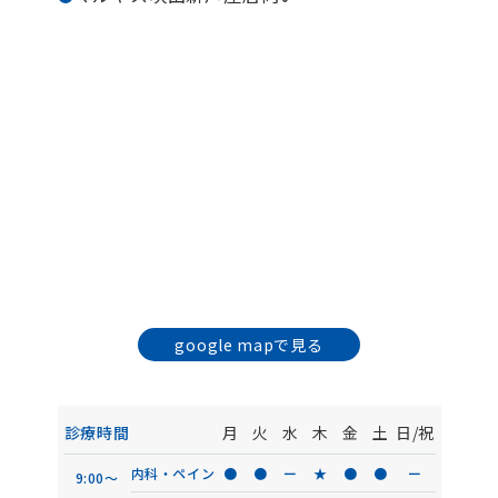
google mapで見る
診療時間
月
火
水
木
金
土
日/祝
内科・ペイン
●
●
ー
★
●
●
ー
9:00〜