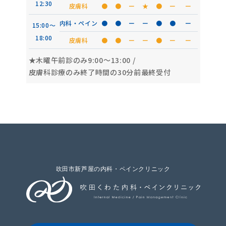
12:30
皮膚科
●
●
ー
★
●
ー
ー
内科・ペイン
●
●
ー
ー
●
●
ー
15:00〜
18:00
皮膚科
●
●
ー
ー
●
ー
ー
★木曜午前診のみ9:00〜13:00
/
皮膚科診療のみ終了時間の30分前最終受付
吹田市新芦屋の内科・ペインクリニック