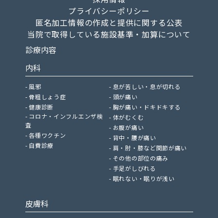
プライバシーポリシー
匿名加工情報の作成と提供に関する公表
当院で取得している施設基準・加算について
診療内容
内科
風邪
息が苦しい・息が切れる
骨粗しょう症
頭が痛い
健康診断
胸が痛い・ドキドキする
コロナ・インフルエンザ検
体がむくむ
査
お腹が痛い
各種ワクチン
背中・腰が痛い
自費診療
肩・肘・膝など関節が痛い
その他の部位の痛み
手足がしびれる
眠れない・眠りが浅い
皮膚科