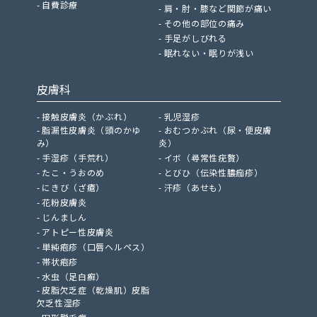
自費診療
肩・肘・膝など関節が痛い
その他の部位の痛み
手足がしびれる
眠れない・眠りが浅い
皮膚科
接触皮膚炎（かぶれ）
乳児湿疹
脂漏性皮膚炎（頭のかゆ
おむつかぶれ（尿・便皮膚
み）
炎）
手湿疹（手荒れ）
イボ（尋常性疣贅）
たこ・うおのめ
とびひ（伝染性膿痂疹）
にきび（ざ瘡）
汗疹（あせも）
花粉皮膚炎
じんましん
アトピー性皮膚炎
単純疱疹（口唇ヘルペス）
帯状疱疹
水虫（足白癬）
皮脂欠乏症（乾燥肌）皮脂
欠乏性湿疹