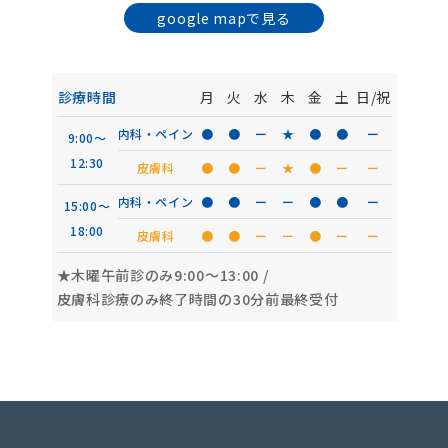
google mapで見る
診療時間
月
火
水
木
金
土
日/祝
内科・ペイン
●
●
ー
★
●
●
ー
9:00〜
12:30
皮膚科
●
●
ー
★
●
ー
ー
内科・ペイン
●
●
ー
ー
●
●
ー
15:00〜
18:00
皮膚科
●
●
ー
ー
●
ー
ー
★木曜午前診のみ9:00〜13:00
/
皮膚科診療のみ終了時間の30分前最終受付